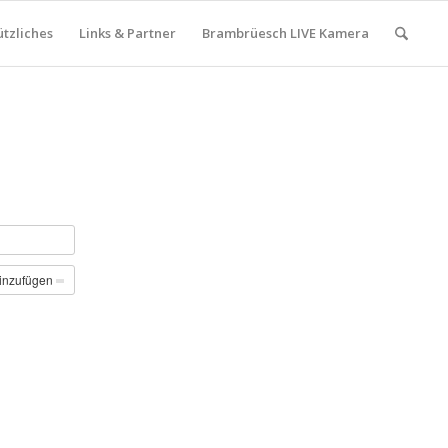
tzliches
Links & Partner
Brambrüesch LIVE Kamera
inzufügen