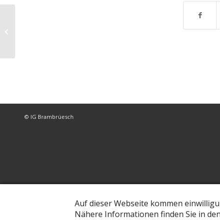
IGB-Treff
© IG Brambrüesch