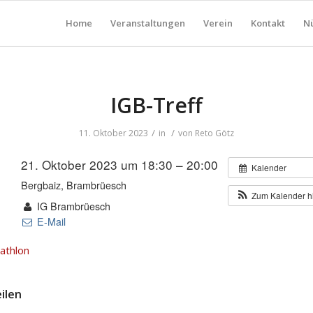
Home
Veranstaltungen
Verein
Kontakt
Nü
IGB-Treff
/
/
11. Oktober 2023
in
von
Reto Götz
21. Oktober 2023 um 18:30 – 20:00
:
Kalender
Bergbaiz, Brambrüesch
:
Zum Kalender h
IG Brambrüesch
:
E-Mail
iathlon
eilen