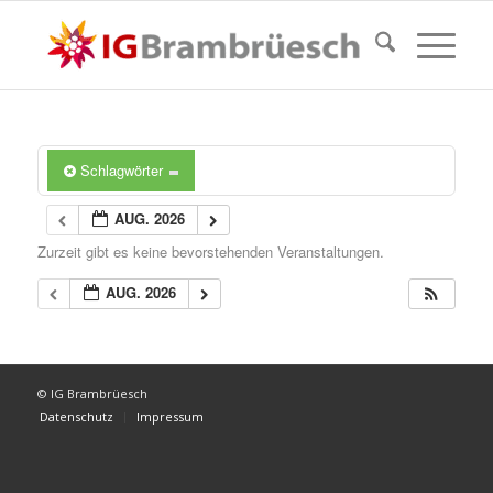
Schlagwörter
AUG. 2026
Zurzeit gibt es keine bevorstehenden Veranstaltungen.
AUG. 2026
© IG Brambrüesch
Datenschutz
Impressum