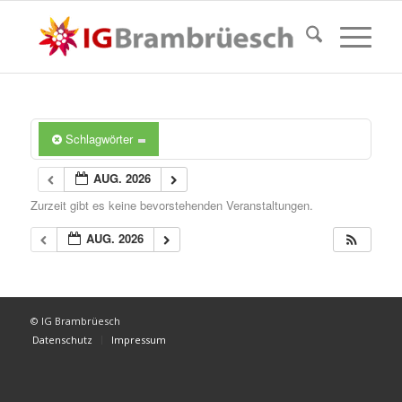
Schlagwörter
AUG. 2026
Zurzeit gibt es keine bevorstehenden Veranstaltungen.
AUG. 2026
© IG Brambrüesch
Datenschutz
Impressum