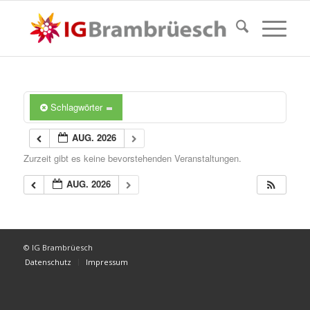
Schlagwörter
AUG. 2026
Zurzeit gibt es keine bevorstehenden Veranstaltungen.
AUG. 2026
© IG Brambrüesch
Datenschutz
Impressum