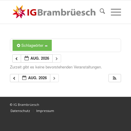
Schlagwörter
AUG. 2026
Zurzeit gibt es keine bevorstehenden Veranstaltungen.
AUG. 2026
© IG Brambrüesch
Datenschutz
Impressum