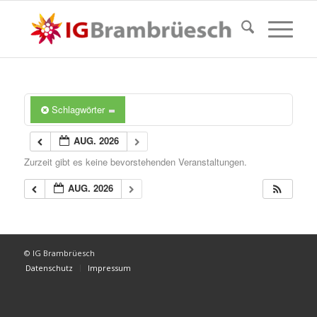
Schlagwörter
AUG. 2026
Zurzeit gibt es keine bevorstehenden Veranstaltungen.
AUG. 2026
© IG Brambrüesch
Datenschutz
Impressum