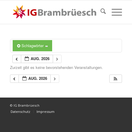
Schlagwörter
AUG. 2026
Zurzeit gibt es keine bevorstehenden Veranstaltungen.
AUG. 2026
© IG Brambrüesch
Datenschutz
Impressum