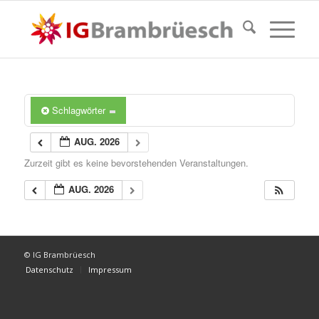
Schlagwörter
AUG. 2026
Zurzeit gibt es keine bevorstehenden Veranstaltungen.
AUG. 2026
© IG Brambrüesch
Datenschutz
Impressum