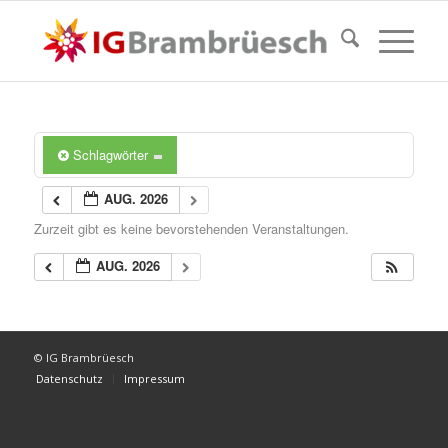
Schlagwörter
AUG. 2026
Zurzeit gibt es keine bevorstehenden Veranstaltungen.
AUG. 2026
© IG Brambrüesch
Datenschutz
Impressum