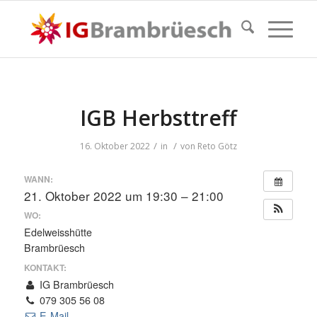
IGB Herbsttreff
/
/
16. Oktober 2022
in
von
Reto Götz
WANN:
21. Oktober 2022 um 19:30 – 21:00
WO:
Edelweisshütte
Brambrüesch
KONTAKT:
IG Brambrüesch
079 305 56 08
E-Mail